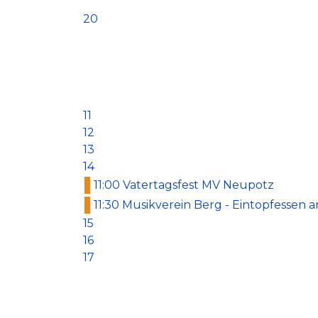
20
11
12
13
14
11:00 Vatertagsfest MV Neupotz
11:30 Musikverein Berg - Eintopfessen 
15
16
17