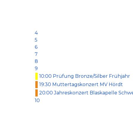
4
5
6
7
8
9
10:00 Prüfung Bronze/Silber Frühjahr
19:30 Muttertagskonzert MV Hördt
20:00 Jahreskonzert Blaskapelle Sch
10