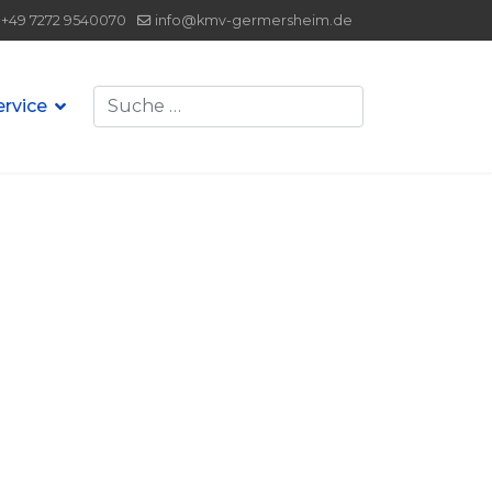
+49 7272 9540070
info@kmv-germersheim.de
Suchen
ervice