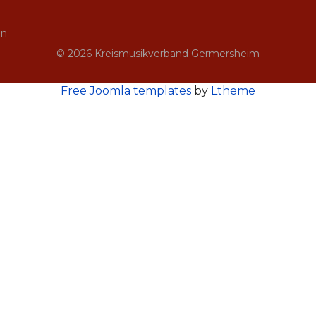
in
© 2026 Kreismusikverband Germersheim
Free Joomla templates
by
Ltheme