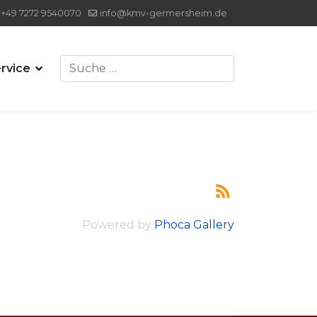
+49 7272 9540070
info@kmv-germersheim.de
Suchen
rvice
Powered by
Phoca Gallery