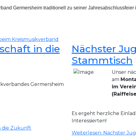
and Germersheim traditionell zu seiner Jahresabschlussfeier 
 beim Kreismusikverband
chaft in die
Nächster Jug
Stammtisch
Unser näc
am
Monta
ikverbandes Germersheim
im Verei
(R
aiffeis
Es ergeht herzliche Einla
Interessierten!
n die Zukunft
Weiterlesen: Nächster Ju