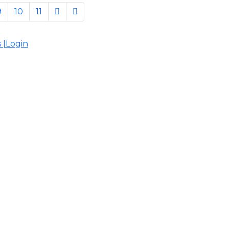
9
10
11
 |
Login