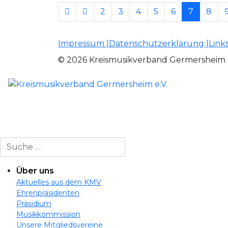
2
3
4
5
6
7
8
Impressum |
Datenschutzerklärung |
Links
© 2026 Kreismusikverband Germersheim
Suchen
Über uns
Aktuelles aus dem KMV
Ehrenpräsidenten
Präsidium
Musikkommission
Unsere Mitgliedsvereine