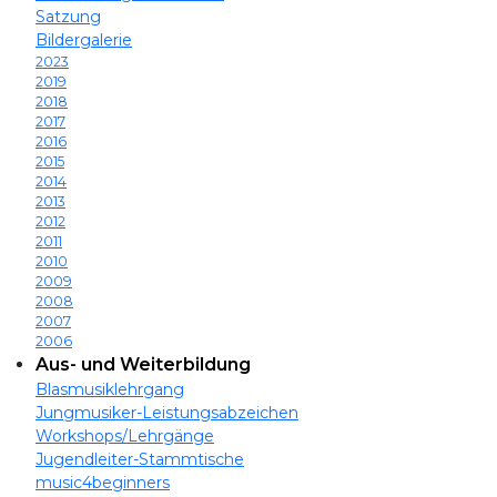
Satzung
Bildergalerie
2023
2019
2018
2017
2016
2015
2014
2013
2012
2011
2010
2009
2008
2007
2006
Aus- und Weiterbildung
Blasmusiklehrgang
Jungmusiker-Leistungsabzeichen
Workshops/Lehrgänge
Jugendleiter-Stammtische
music4beginners