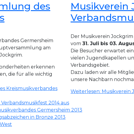
mlung des
Musikverein 
s
Verbandsmus
Der Musikverein Jockgrim r
verbandes Germersheim
vom
31. Juli bis 03. Augu
hauptversammlung am
Die Besucher erwartet ei
 Jockgrim.
vielen Jugendkapellen u
Verbandsgebiet.
sonderheiten erkennen
Dazu laden wir alle Mitgl
en, die für alle wichtig
unsere Nachbarn nochmals
es Kreismusikverbandes
Weiterlesen: Musikverein 
t Verbandsmusikfest 2014 aus
musikverbandes Germersheim 2013
gsabzeichen in Bronze 2013
-West