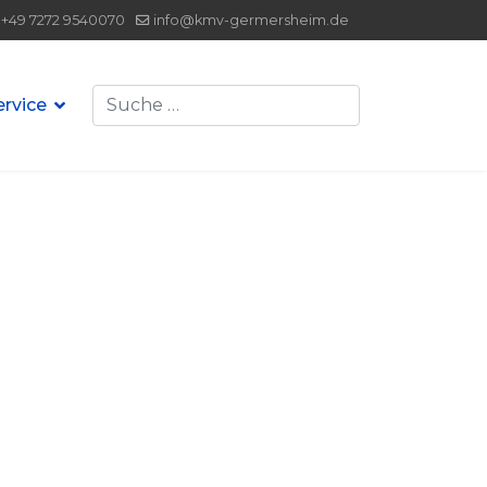
+49 7272 9540070
info@kmv-germersheim.de
Suchen
ervice