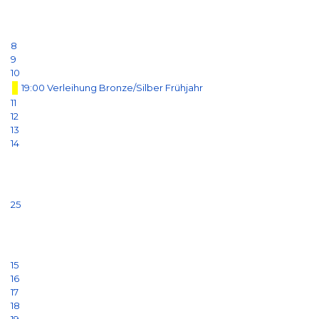
8
9
10
19:00 Verleihung Bronze/Silber Frühjahr
11
12
13
14
25
15
16
17
18