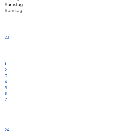
Samstag
Sonntag
23
1
2
3
4
5
6
7
24