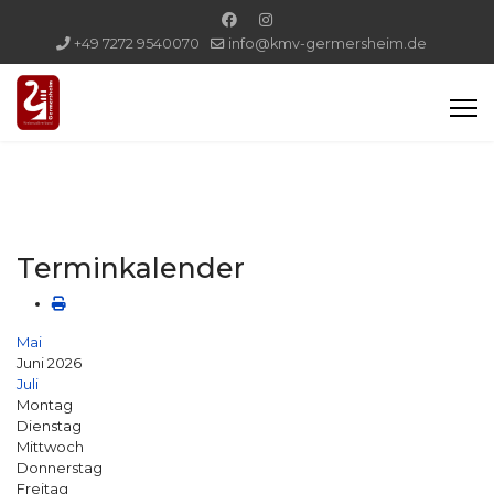
+49 7272 9540070
info@kmv-germersheim.de
Terminkalender
Mai
Juni 2026
Juli
Montag
Dienstag
Mittwoch
Donnerstag
Freitag