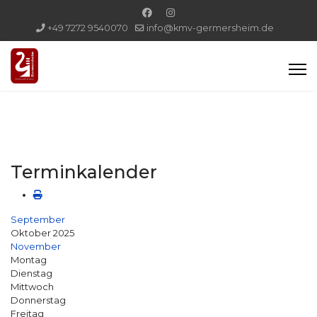
+49 7272 9540070
info@kmv-germersheim.de
Terminkalender
September
Oktober 2025
November
Montag
Dienstag
Mittwoch
Donnerstag
Freitag