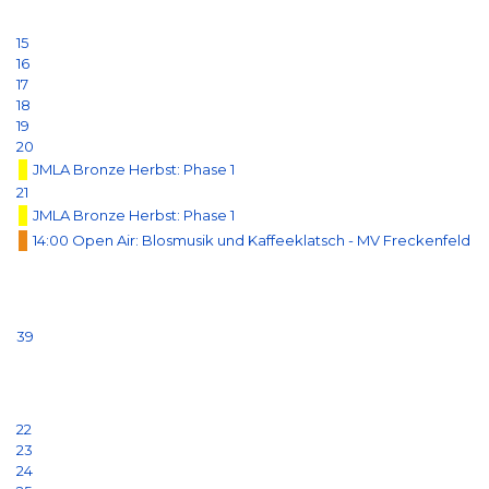
15
16
17
18
19
20
JMLA Bronze Herbst: Phase 1
21
JMLA Bronze Herbst: Phase 1
14:00 Open Air: Blosmusik und Kaffeeklatsch - MV Freckenfeld
39
22
23
24