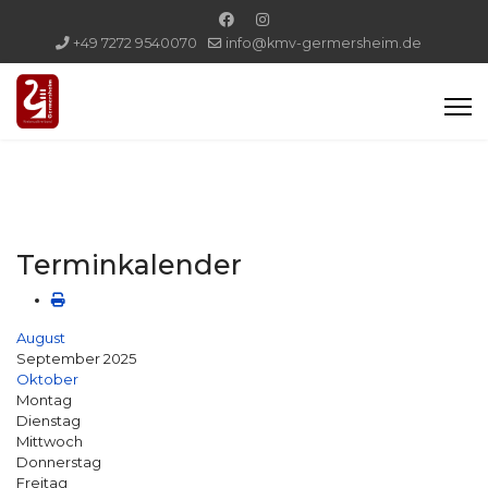
+49 7272 9540070
info@kmv-germersheim.de
Terminkalender
August
September 2025
Oktober
Montag
Dienstag
Mittwoch
Donnerstag
Freitag