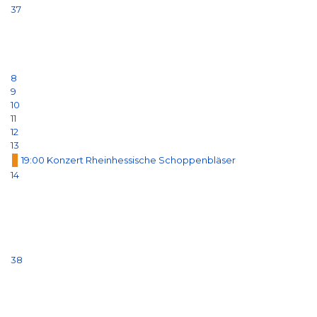
37
8
9
10
11
12
13
19:00 Konzert Rheinhessische Schoppenbläser
14
38