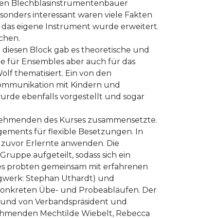
den Blechblasinstrumentenbauer
esonders interessant waren viele Fakten
 das eigene Instrument wurde erweitert.
chen.
r diesen Block gab es theoretische und
e für Ensembles aber auch für das
f thematisiert. Ein von den
 Kommunikation mit Kindern und
rde ebenfalls vorgestellt und sogar
eilnehmenden des Kurses zusammensetzte.
gements für flexible Besetzungen. In
 zuvor Erlernte anwenden. Die
uppe aufgeteilt, sodass sich ein
es probten gemeinsam mit erfahrenen
agwerk: Stephan Uthardt) und
n konkreten Übe- und Probeabläufen. Der
n und von Verbandspräsident und
nehmenden Mechtilde Wiebelt, Rebecca