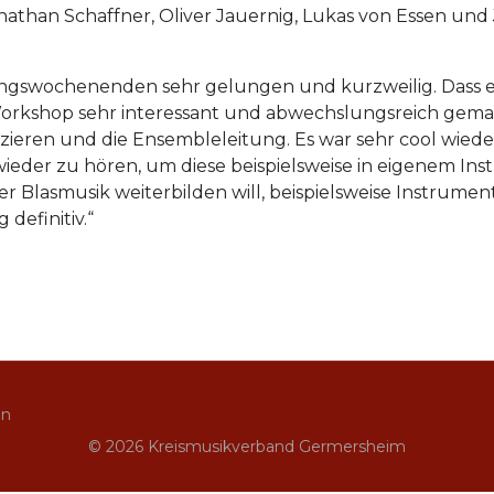
Jonathan Schaffner, Oliver Jauernig, Lukas von Essen u
ngswochenenden sehr gelungen und kurzweilig. Dass es
orkshop sehr interessant und abwechslungsreich gemach
ieren und die Ensembleleitung. Es war sehr cool wiede
ieder zu hören, um diese beispielsweise in eigenem In
er Blasmusik weiterbilden will, beispielsweise Instrume
definitiv.“
in
© 2026 Kreismusikverband Germersheim