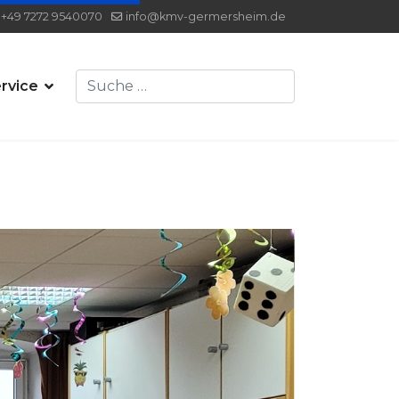
+49 7272 9540070
info@kmv-germersheim.de
Suchen
rvice