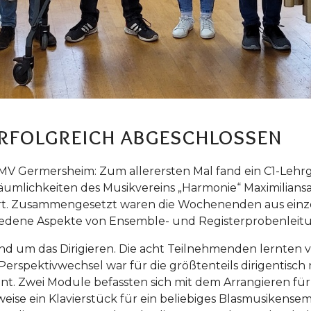
erfolgreich abgeschlossen
V Germersheim: Zum allerersten Mal fand ein C1-Lehrg
lichkeiten des Musikvereins „Harmonie“ Maximiliansa
rt. Zusammengesetzt waren die Wochenenden aus einz
schiedene Aspekte von Ensemble- und Registerprobenl
und um das Dirigieren. Die acht Teilnehmenden lernten 
 Perspektivwechsel war für die größtenteils dirigentisc
nt. Zwei Module befassten sich mit dem Arrangieren für
ise ein Klavierstück für ein beliebiges Blasmusikensembl