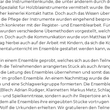
war die Instrumentenkunde, die unter anderem durch 
Spezialist für Holzblasinstrumente vermittelt wurde. B
er keinerlei Kontakt hatte. Doch auch das Wissen über
f die Pflege der Instrumente wurden eingehend bespro
ich konkreter mit der Register- und Ensemblearbeit. Fü
il wurden verschiedene Übemethoden vorgestellt, welch
. Doch auch die Kommunikation wurde von Matthias Wol
g hierbei auch auf der Arbeit mit Kindern, da sich die
entalunterricht im Ensemble gestaltet werden kann, wu
de in einem Ensemble geprobt, welches sich aus den T
h die Teilnehmenden arrangiertes Stück als auch Arran
 die Leitung des Ensembles übernehmen und somit das
 im großen Ensemble. An einem Nachmittag wurde die Gr
uo und eine Schlagwerkgruppe formierten. Die Ensembl
Blech: Adrian Rüdiger, Klarinetten: Markus Metz, Schl
tur- und Spielkenntnisse, sondern auch ihr Repertoire a
i dem alle Ensembles ihre eingeübten Stücke vortruge
olf die Urkunden erhielten. Wir gratulieren den Teil