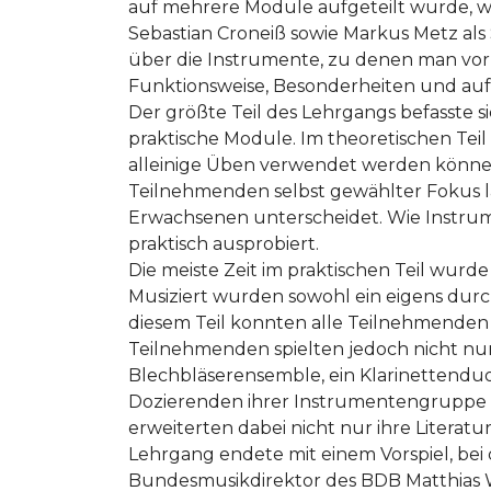
auf mehrere Module aufgeteilt wurde, 
Sebastian Croneiß sowie Markus Metz als 
über die Instrumente, zu denen man vorh
Funktionsweise, Besonderheiten und au
Der größte Teil des Lehrgangs befasste s
praktische Module. Im theoretischen Te
alleinige Üben verwendet werden können
Teilnehmenden selbst gewählter Fokus la
Erwachsenen unterscheidet. Wie Instrum
praktisch ausprobiert.
Die meiste Zeit im praktischen Teil wur
Musiziert wurden sowohl ein eigens durc
diesem Teil konnten alle Teilnehmenden
Teilnehmenden spielten jedoch nicht nur
Blechbläserensemble, ein Klarinettend
Dozierenden ihrer Instrumentengruppe (
erweiterten dabei nicht nur ihre Litera
Lehrgang endete mit einem Vorspiel, be
Bundesmusikdirektor des BDB Matthias W