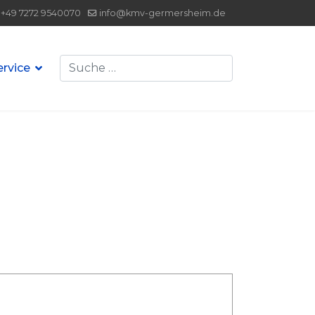
+49 7272 9540070
info@kmv-germersheim.de
Suchen
ervice