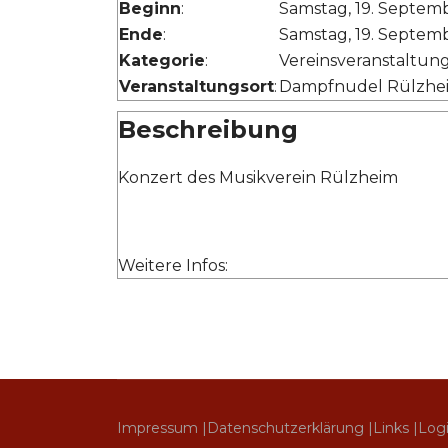
Beginn
:
Ende
:
Kategorie
:
Vereinsveranstaltun
Veranstaltungsort
:
Dampfnudel Rülzhe
Beschreibung
Konzert des Musikverein Rülzheim
Weitere Infos:
Impressum |
Datenschutzerklärung |
Links |
Log