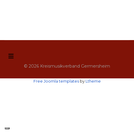
© 2026 Kreismusikverband Germersheim
Free Joomla templates
by
Ltheme