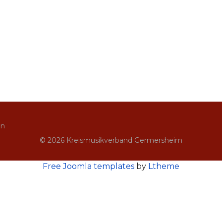
in
© 2026 Kreismusikverband Germersheim
Free Joomla templates
by
Ltheme