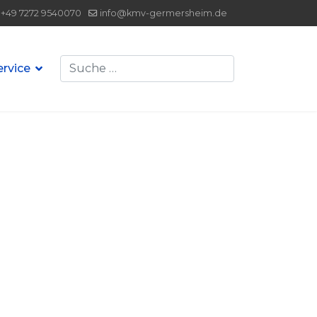
+49 7272 9540070
info@kmv-germersheim.de
Suchen
ervice