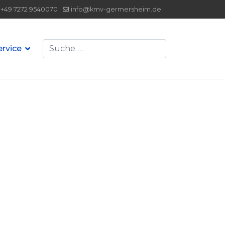
+49 7272 9540070
info@kmv-germersheim.de
Suchen
ervice