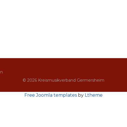
in
© 2026 Kreismusikverband Germersheim
Free Joomla templates
by
Ltheme