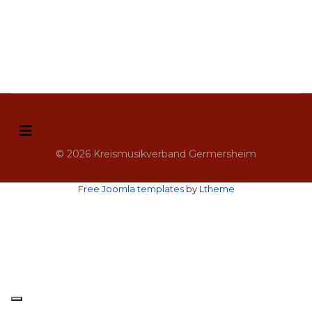
© 2026 Kreismusikverband Germersheim
Free Joomla templates
by
Ltheme