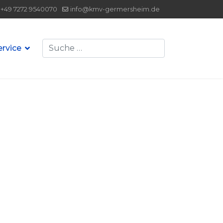
+49 7272 9540070
info@kmv-germersheim.de
Suchen
ervice