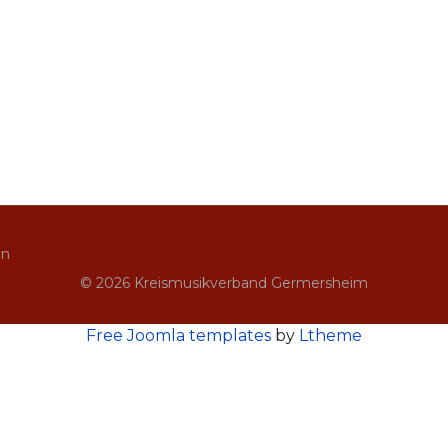
in
© 2026 Kreismusikverband Germersheim
Free Joomla templates
by
Ltheme