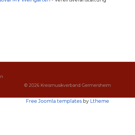
in
© 2026 Kreismusikverband Germersheim
Free Joomla templates
by
Ltheme