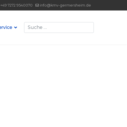
+49 7272 9540070
info@kmv-germersheim.de
Suchen
ervice