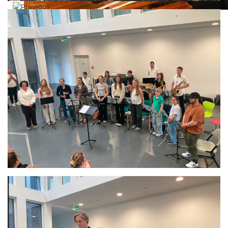
Die Geschichte der Blasmusik hat in der Südpfalz eine große B
Jahrhundert zurück. 1981 gegründet, können wir mittlerweile a
zurückblicken. Wir haben 36 Mitgliedsvereine aus dem Lan
Kreisen Südliche Weinstraße sowie dem Rhein-Pfalz-Kreis mit 
38% unter 18 Jahren sind.