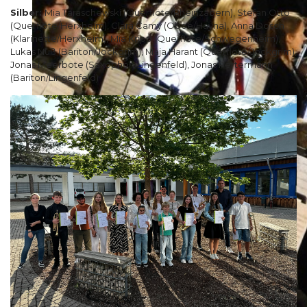
Silber:
Mia Taraschewski (Querflöte/Rheinzabern), Stefan Otto
(Querflöte/Herxheim), Clara Camy (Oboe/Hayna), Anna Dosch
(Klarinette/Herxheim), Mia Kripp (Querflöte/Schwegenheim),
Lukas Nuß (Bariton/Jockgrim), Maja Harant (Querflöte/Jockgrim),
Jonas Meerbote (Saxophon/Lingenfeld), Jonas Pertermann
(Bariton/Lingenfeld)