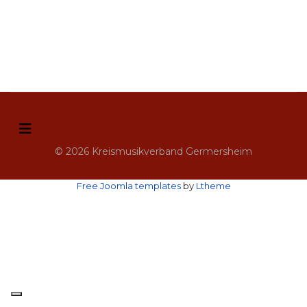
© 2026 Kreismusikverband Germersheim
Free Joomla templates
by
Ltheme